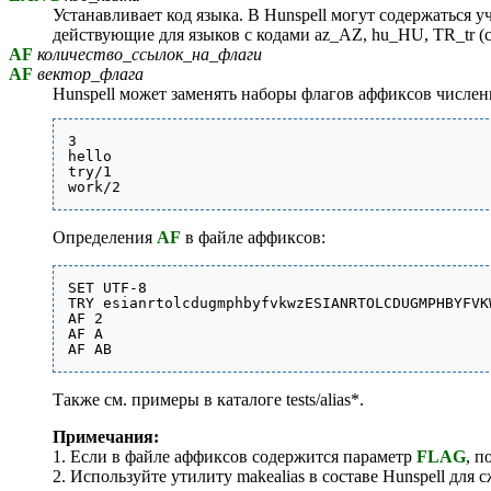
Устанавливает код языка. В Hunspell могут содержаться 
действующие для языков с кодами az_AZ, hu_HU, TR_tr (с
AF
количество_ссылок_на_флаги
AF
вектор_флага
Hunspell может заменять наборы флагов аффиксов числе
3

hello

try/1

Определения
AF
в файле аффиксов:
SET UTF-8

TRY esianrtolcdugmphbyfvkwzESIANRTOLCDUGMPHBYFVKW
AF 2

AF A

Также см. примеры в каталоге tests/alias*.
Примечания:
1. Если в файле аффиксов содержится параметр
FLAG
, п
2. Используйте утилиту makealias в составе Hunspell для сж