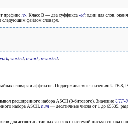
яет префикс
re-
. Класс B — два суффикса
-ed
: один для слов, ока
я следующим файлом словаря.
work
,
worked
,
rework
,
reworked
.
 файлах словаря и аффиксов. Поддерживаемые значения: UTF-8, 
имвол расширенного набора ASCII (8-битового). Значение
UTF-8
енного набора ASCII,
num
— десятичные числа от 1 до 65535, раз
сов для агглютинативных языков с системой письма справа нал