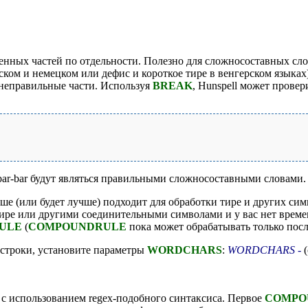
ченных частей по отдельности. Полезно для сложносоставных с
ком и немецком или дефис и короткое тире в венгерском языках)
ь неправильные части. Используя
BREAK
, Hunspell может провер
o--bar-bar будут являться правильными сложносоставными словами.
ше (или будет лучше) подходит для обработки тире и других сим
с тире или другими соединительными символами и у вас нет вре
ULE
(
COMPOUNDRULE
пока может обрабатывать только посл
строки, установите параметры
WORDCHARS
:
WORDCHARS -
(
с использованием regex-подобного синтаксиса. Первое
COMPO