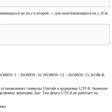
нчивающихся не на
y
и второй — для оканчивающихся на
y
. (См.
ISO8859−1 − ISO8859−10, ISO8859−13 − ISO8859−15, KOI8-R,
устанавливает символы Unicode в кодировке UTF-8. Значение
деляемые запятыми. Баг: Тип флага UTF-8 не работает на
ево.