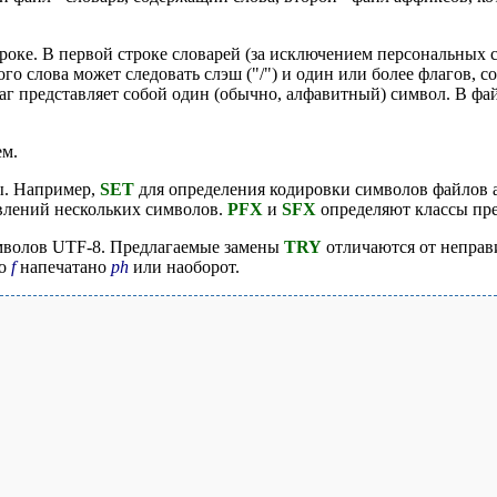
строке. В первой строке словарей (за исключением персональных 
го слова может следовать слэш ("/") и один или более флагов, 
г представляет собой один (обычно, алфавитный) символ. В фай
ем.
ты. Например,
SET
для определения кодировки символов файлов 
влений нескольких символов.
PFX
и
SFX
определяют классы пре
мволов UTF-8. Предлагаемые замены
TRY
отличаются от неправ
то
f
напечатано
ph
или наоборот.