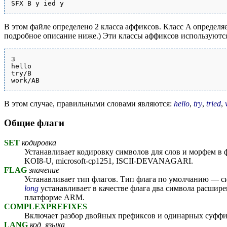
В этом файле определено 2 класса аффиксов. Класс A определ
подробное описание ниже.) Эти классы аффиксов используютс
3

hello

try/B

В этом случае, правильными словами являются:
hello
,
try
,
tried
,
Общие флаги
SET
кодировка
Устанавливает кодировку символов для слов и морфем в
KOI8-U, microsoft-cp1251, ISCII-DEVANAGARI.
FLAG
значение
Устанавливает тип флагов. Тип флага по умолчанию — с
long
устанавливает в качестве флага два символа расшир
платформе ARM.
COMPLEXPREFIXES
Включает разбор двойных префиксов и одинарных суффик
LANG
код_языка