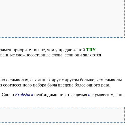
х замен приоритет выше, чем у предложений
TRY
.
ованные сложносоставные слова, если они являются
ию о символах, связанных друг с другом больше, чем символы
з соотнесенного набора была введена более одного раза.
). Слово
Frühstück
необходимо писать с двумя
u
с умляутом, а не