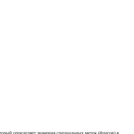
оторый определяет значения специальных меток (флагов) в