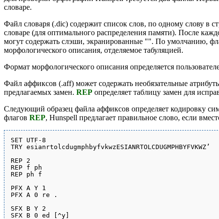
словаре.
Файл словаря (.dic) содержит список слов, по одному слову в 
словаре (для оптимального распределения памяти). После каждо
могут содержать слэши, экранированные "". По умолчанию, фла
морфологического описания, отделяемое табуляцией.
Формат морфологического описания определяется пользовател
Файл аффиксов (.aff) может содержать необязательные атрибу
предлагаемых замен.
REP
определяет таблицу замен для испра
Следующий образец файла аффиксов определяет кодировку си
флагов
REP
, Hunspell предлагает правильное слово, если вмес
SET UTF-8

TRY esianrtolcdugmphbyfvkwzESIANRTOLCDUGMPHBYFVKWZ’

REP 2

REP f ph

REP ph f

PFX A Y 1

PFX A 0 re .

SFX B Y 2

SFX B 0 ed [^y]
