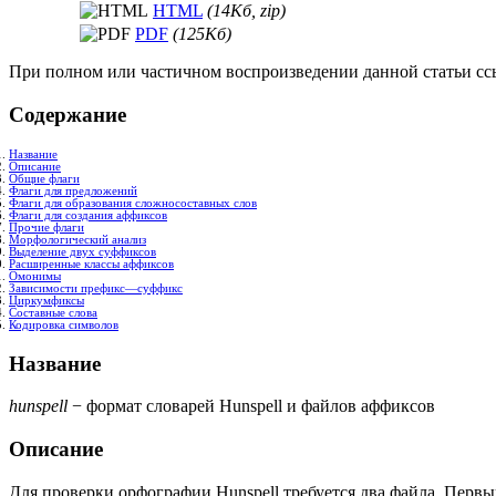
HTML
(14Кб, zip)
PDF
(125Кб)
При полном или частичном воспроизведении данной статьи ссы
Содержание
Название
Описание
Общие флаги
Флаги для предложений
Флаги для образования сложносоставных слов
Флаги для создания аффиксов
Прочие флаги
Морфологический анализ
Выделение двух суффиксов
Расширенные классы аффиксов
Омонимы
Зависимости префикс—суффикс
Циркумфиксы
Составные слова
Кодировка символов
Название
hunspell
− формат словарей Hunspell и файлов аффиксов
Описание
Для проверки орфографии Hunspell требуется два файла. Первы