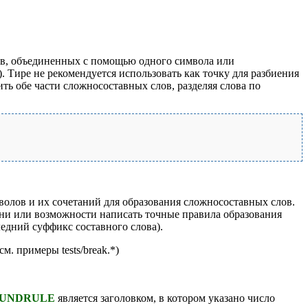
лов, объединенных с помощью одного символа или
. Тире не рекомендуется использовать как точку для разбиения
ить обе части сложносоставных слов, разделяя слова по
волов и их сочетаний для образования сложносоставных слов.
мени или возможности написать точные правила образования
едний суффикс составного слова).
см. примеры tests/break.*)
UNDRULE
является заголовком, в котором указано число