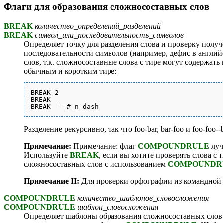
Флаги для образования сложносоставных слов
BREAK
количество_определений_разделений
BREAK
символ_или_последовательность_символов
Определяет точку для разделения слова и проверку полу
последовательности символов (например, дефис в английс
слов, т.к. сложносоставные слова с тире могут содержат
обычным и коротким тире:
BREAK 2

BREAK -

Разделение рекурсивно, так что foo-bar, bar-foo и foo-fo
Примечание:
Примечание: флаг
COMPOUNDRULE
луч
Используйте
BREAK
, если вы хотите проверять слова 
сложносоставных слов с использованием
COMPOUNDR
Примечание II:
Для проверки орфографии из командной 
COMPOUNDRULE
количество_шаблонов_словосложения
COMPOUNDRULE
шаблон_словосложения
Определяет шаблоны образования сложносоставных слов 