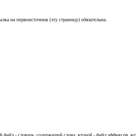
лка на первоисточник (эту страницу) обязательна.
й файл - словарь, содержащий слова, второй - файл аффиксов, к