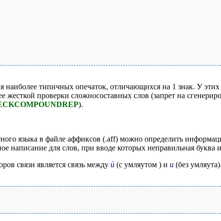
я наиболее типичных опечаток, отличающихся на 1 знак. У эти
лее жесткой проверки сложносоставных слов (запрет на сгенерир
ECKCOMPOUNDREP
).
ого языка в файле аффиксов (.aff) можно определить информац
ое написание для слов, при вводе которых неправильная буква и
ров связи является связь между
ü
(с умляутом ) и
u
(без умляута