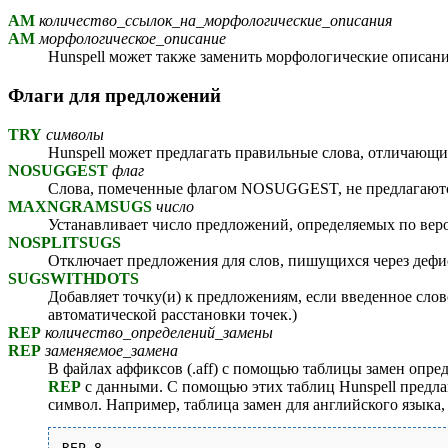
AM
количество_ссылок_на_морфологические_описания
AM
морфологическое_описание
Hunspell может также заменить морфологические описания
Флаги для предложений
TRY
символы
Hunspell может предлагать правильные слова, отличающи
NOSUGGEST
флаг
Слова, помеченные флагом NOSUGGEST, не предлагаются
MAXNGRAMSUGS
число
Устанавливает число предложений, определяемых по веро
NOSPLITSUGS
Отключает предложения для слов, пишущихся через дефи
SUGSWITHDOTS
Добавляет точку(и) к предложениям, если введенное слово 
автоматической расстановки точек.)
REP
количество_определений_замены
REP
заменяемое_замена
В файлах аффиксов (.aff) с помощью таблицы замен опре
REP
с данными. С помощью этих таблиц Hunspell предлаг
символ. Например, таблица замен для английского языка
REP 8
