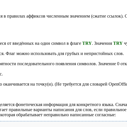
 в правилах аффиксов численным значением (сжатие ссылок). См.
еся от введённых на один символ в флаге
TRY
. Значения
TRY
чу
. Флаг можно использовать для грубых и непристойных слов.
ятности последовательного появления символов. Значение 0 от
с.
оканчивается на точку(и). (Не требуется для словарей OpenOffice
деляется фонетическая информация для конкретного языка. Снач
ает правильные варианты написания для слов, если правильное 
, которая обрабатывает неправильно написанные согласные: