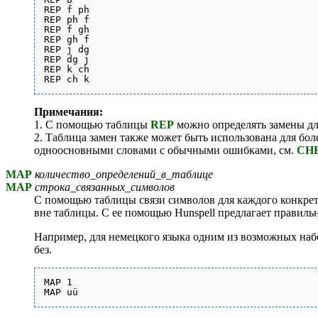
REP f ph

REP ph f

REP f gh

REP gh f

REP j dg

REP dg j

REP k ch

Примечания:
1. С помощью таблицы
REP
можно определять замены дл
2. Таблица замен также может быть использована для бо
одноосновными словами с обычными ошибками, см.
CH
MAP
количество_определений_в_таблице
MAP
строка_связанных_символов
С помощью таблицы связи символов для каждого конкретн
вне таблицы. С ее помощью Hunspell предлагает правильн
Например, для немецкого языка одним из возможных набо
без.
MAP 1
