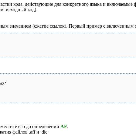
участки кода, действующие для конкретного языка и включаемые
м. исходный код).
нным значением (сжатие ссылок). Первый пример с включенным 
Z’

оместите его до определений
AF
.
атия файлов .aff и .dic.