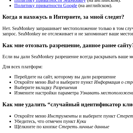
Политику приватности SeaMonkey
(на английском).
Политику приватности Google
(на английском).
Когда я нахожусь в Интернете, за мной следят?
Нет. SeaMonkey запрашивает местоположение только в том случа
запрос. SeaMonkey не отслеживает и не запоминает ваше место
Как мне отозвать разрешение, данное ранее сайту
Если вы дали SeaMonkey разрешение всегда раскрывать ваше ме
Для всех платформ:
Перейдите на сайт, которому вы дали разрешение
Откройте меню
Вид
и выберите пункт
Информация о стр
Выберите вкладку
Разрешения
Измените настройки параметра
Узнавать местоположен
Как мне удалить “случайный идентификатор кли
Откройте меню
Инструменты
и выберите пункт
Стерет
Убедитесь, что отмечен пункт
Куки
Щёлкните по кнопке
Стереть личные данные