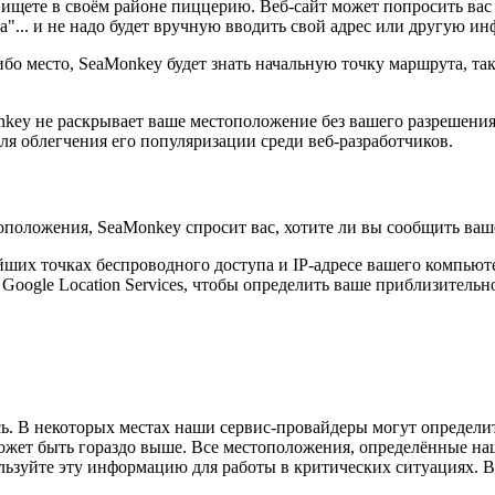
ы ищете в своём районе пиццерию. Веб-сайт может попросить вас
а"... и не надо будет вручную вводить свой адрес или другую ин
бо место, SeaMonkey будет знать начальную точку маршрута, так
nkey не раскрывает ваше местоположение без вашего разрешения
ля облегчения его популяризации среди веб-разработчиков.
оположения, SeaMonkey спросит вас, хотите ли вы сообщить ва
йших точках беспроводного доступа и IP-адресе вашего компью
Google Location Services, чтобы определить ваше приблизитель
есь. В некоторых местах наши сервис-провайдеры могут определ
ожет быть гораздо выше. Все местоположения, определённые н
льзуйте эту информацию для работы в критических ситуациях. В