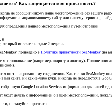
вляется? Как защищается моя приватность?
когда не сообщит никому ваше местоположение без вашего разр
 информации запрашивающему сайту или нашему сервис-провайде
 для определения вашего местоположения путём отправки:
, и
, который истекает каждые 2 недели.
SeaMonkey, приведено в
Политике приватности SeaMonkey
(на ан
ное местоположение (например, широту и долготу). Полное опис
ийском).
тся по зашифрованному соединению. Как только SeaMonkey пол
ами сайта, ни какие-либо куки, никогда не передаются в Google 
ь собранную Google Location Services информацию для вашей ид
йт будет делать с информацией о вашем местоположении, пожалуй
сти, пожалуйста прочтите: