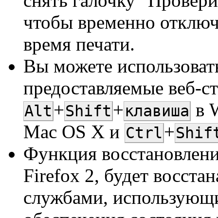
снять галочку "Провери
чтобы временно отключ
время печати.
Вы можете использоват
предоставляемые веб-с
+
+
в 
Alt
Shift
клавиша
Mac OS X и
+
Ctrl
Shif
Функция восстановлени
Firefox 2, будет восста
службами, использующи