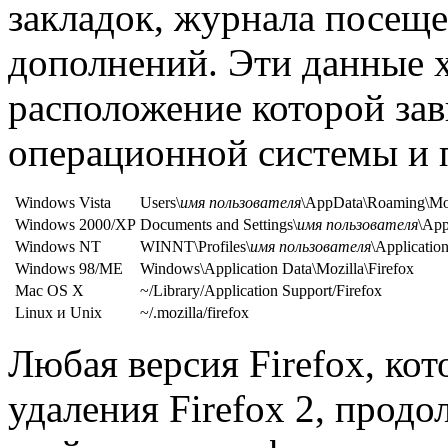
закладок, журнала посещ
дополнений. Эти данные 
расположение которой зав
операционной системы и 
Windows Vista
Users\
имя пользователя
\AppData\Roaming\Moz
Windows 2000/XP
Documents and Settings\
имя пользователя
\App
Windows NT
WINNT\Profiles\
имя пользователя
\Applicatio
Windows 98/ME
Windows\Application Data\Mozilla\Firefox
Mac OS X
~/Library/Application Support/Firefox
Linux и Unix
~/.mozilla/firefox
Любая версия Firefox, ко
удаления Firefox 2, прод